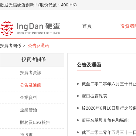
歡迎光臨硬蛋創新！(股份代號：400.HK)
首頁
投資者
投資者關係
>
公告及通函
投資者關係
公告及通函
投資者資訊
截至二零二零年六月三十日
公告及通函
翌日披露報表
企業資料
於2020年6月10日舉行之
企業管治
董事名單與其角色和職能
財務及ESG報告
截至二零二零年五月三十一
招股書