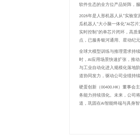
软件生态的全方位产品矩阵，
年是人形机器人从
实验室
2026
“
瓜机器人
大小脑一体化
芯片
“
”AI
实时控制
的单芯片闭环，高质
”
点
，
已服务银河通用、星动纪
全球大模型训练与推理需求持
时，
应用场景快速扩张，推动
AI
与工业自动化进入规模化落地
道协同发力，驱动公司业绩持
硬蛋创新（
）董事会主
00400.HK
务能力持续强化。未来，公司
道，巩固在
智能终端与具身智
AI