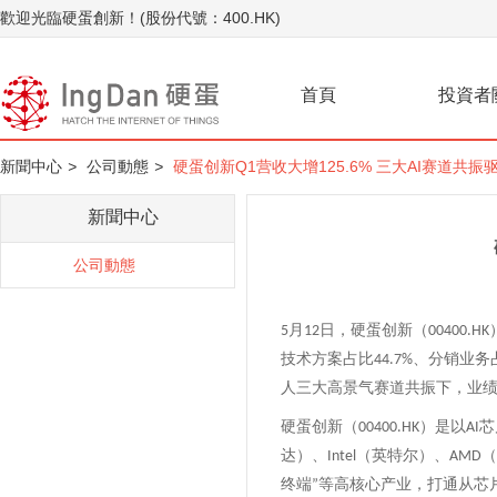
歡迎光臨硬蛋創新！(股份代號：400.HK)
首頁
投資者
新聞中心
>
公司動態
>
硬蛋创新Q1营收大增125.6% 三大AI赛道共振
新聞中心
公司動態
月
日，硬蛋创新（
5
12
00400.HK
技术方案占比
、分销业务
44.7%
人三大高景气赛道共振下，业
硬蛋创新（
）
是以
芯
00400.HK
AI
达）、
（英特尔）、
（
Intel
AMD
终端
等高核心产业，打通从芯
”