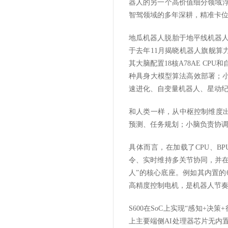
器人的另一个高价值细分领域
智驾领域的多年深耕，精准卡
地瓜机器人脱胎于地平线机器
于去年11月揭晓机器人旗舰算力
其大脑配置18核A78AE CPU和
种具身大模型算法高效部署
；
速进化、自变量机器人、星动
和人类一样，从中枢控制维度
预测、任务规划；小脑负责协
具体而言
，在加载了
CPU、B
令、实时维持多关节协同，并
人”的核心底座。例如其内置的6
高精度控制电机，是机器人节
S600在
SoC上实现“感知+决
上主要端侧AI处理器芯片无内