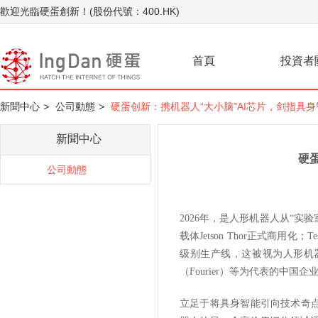
歡迎光臨硬蛋創新！(股份代號：400.HK)
首頁
投資者
新聞中心
>
公司動態
>
硬蛋创新：携机器人“大小脑”AI芯片，剑指具
新聞中心
硬
公司動態
2026年，是人形机器人从“实验
载体Jetson Thor正式商用
级别生产线，这被视为人形机器人产
（Fourier）等为代表的中
立足于将具身智能引向技术奇