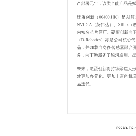
产部署元年，该类全能产品是
硬蛋创新（
00400.HK）
NVIDIA（英伟达）、Xilin
内知名芯片原厂。硬蛋创新向下
（D-Robotics）亦是
品，并加载自身多传感器融合开
务，向下游服务了银河通用、
未来，硬蛋创新将持续聚焦人
建更加多元化、更加丰富的机
品迭代。
Ingdan, 