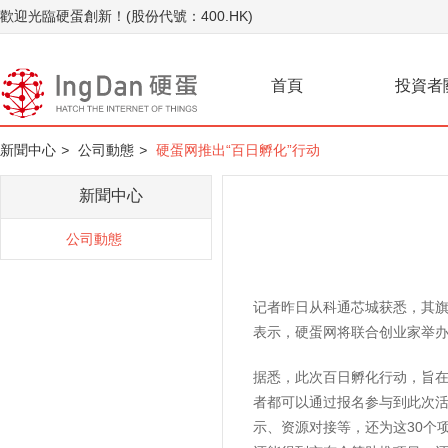
歡迎光臨硬蛋創新！(股份代號：400.HK)
首頁
投資者
新聞中心
>
公司動態
>
硬蛋网推出“百日孵化”行动
新聞中心
公司動態
记者昨日从科通芯城获悉，其旗
表示，硬蛋网将联合创业家举办
据悉，此次百日孵化行动，旨
者都可以通过报名参与到此次活
示、资源对接等，还为这30个