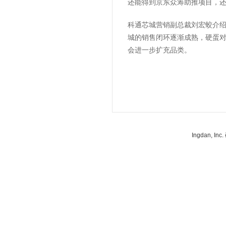
还能得到京东众筹助推项目，还
科通芯城营销副总裁刘宏蛟介
城的销售闭环逐渐成熟，硬蛋对
会进一步扩充品类。
Ingdan, 