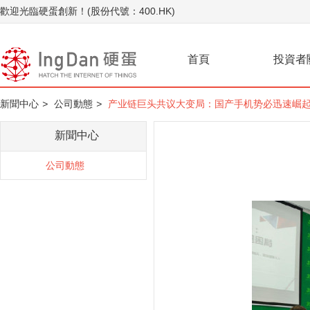
歡迎光臨硬蛋創新！(股份代號：400.HK)
首頁
投資者
新聞中心
>
公司動態
>
产业链巨头共议大变局：国产手机势必迅速崛
新聞中心
公司動態